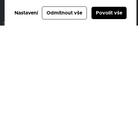
Nastavení
Odmítnout vše
Povolit vše
SQS člen skupiny AUTO UH s.r.o.
IČ0: 44016115,
Společnost je zapsaná u Krajského soudu v Brně, oddíl
C 3554/KSBR
© 2026 Všechna práva vyhrazena.
Ochrana osobních údajů – GDPR
Cookies
Compliance
Mimosoudní řešení spotřebitelských sporů
Sbírka listin
Nepřehlědněte
Nové vozy