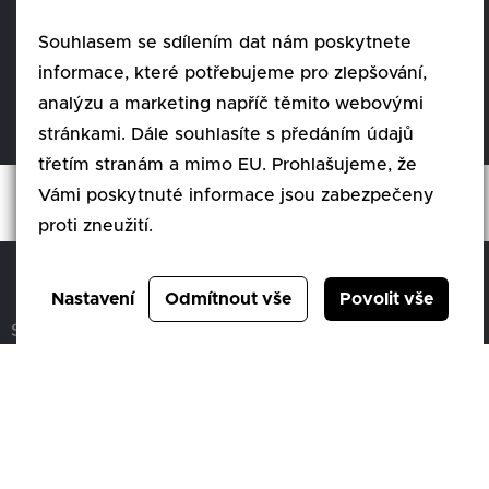
Souhlasem se sdílením dat nám poskytnete
informace, které potřebujeme pro zlepšování,
analýzu a marketing napříč těmito webovými
stránkami. Dále souhlasíte s předáním údajů
třetím stranám a mimo EU. Prohlašujeme, že
Vámi poskytnuté informace jsou zabezpečeny
proti zneužití.
Nastavení
Odmítnout vše
Povolit vše
SQS člen skupiny AUTO UH s.r.o.
IČ0: 44016115,
Společnost je zapsaná u Krajského soudu v Brně, oddíl
C 3554/KSBR
© 2026 Všechna práva vyhrazena.